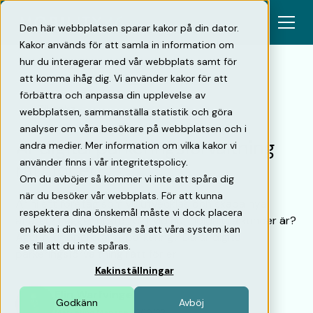
Den här webbplatsen sparar kakor på din dator.
Kakor används för att samla in information om
hur du interagerar med vår webbplats samt för
att komma ihåg dig. Vi använder kakor för att
förbättra och anpassa din upplevelse av
Tillbaka
webbplatsen, sammanställa statistik och göra
analyser om våra besökare på webbplatsen och i
Är digital parkeringsförvaltning
andra medier. Mer information om vilka kakor vi
använder finns i vår integritetspolicy.
rätt för er?
Om du avböjer så kommer vi inte att spåra dig
när du besöker vår webbplats. För att kunna
Är ni ett företag som vill utvecklas och skapa nya
respektera dina önskemål måste vi dock placera
affärer? Lägger ni stor vikt vid hur nöjda era kunder är?
en kaka i din webbläsare så att våra system kan
Äger eller opererar ni parkering? Då är digital
se till att du inte spåras.
parkeringsförvaltning rätt för er.
Kakinställningar
Elin Warfvinge
Godkänn
Avböj
Marketing Manager
3/10/22