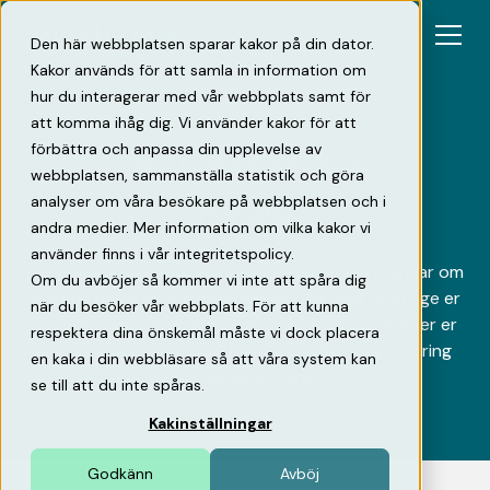
Den här webbplatsen sparar kakor på din dator.
Kakor används för att samla in information om
hur du interagerar med vår webbplats samt för
att komma ihåg dig. Vi använder kakor för att
förbättra och anpassa din upplevelse av
Hem
Kunskapsbank
Blogg
webbplatsen, sammanställa statistik och göra
Blogg
analyser om våra besökare på webbplatsen och i
andra medier. Mer information om vilka kakor vi
använder finns i vår integritetspolicy.
Här delar vi med oss av insikter, trender och tankar om
Om du avböjer så kommer vi inte att spåra dig
dagens och framtidens mobilitet. Vårt mål är att ge er
när du besöker vår webbplats. För att kunna
kunskap och perspektiv som inspirerar och hjälper er
respektera dina önskemål måste vi dock placera
att fatta smartare beslut kring er affär för parkering
en kaka i din webbläsare så att våra system kan
och elbilsladdning.
se till att du inte spåras.
Kakinställningar
Godkänn
Avböj