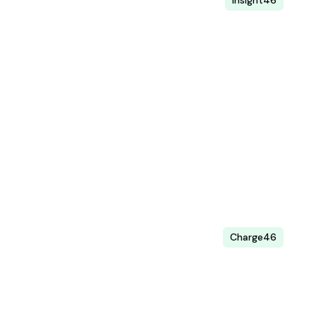
Data & statistik
Ta beslut baserat på detaljerade data om
beläggning, intäkter och användarbeteenden – i
realtid.
Läs mer
Charge46