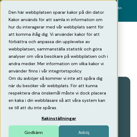
Vi ses väl på Sthlm E-Mobility Summit den 8 oktober? Skaffa din
Den här webbplatsen sparar kakor på din dator.
biljett här!
Kakor används för att samla in information om
hur du interagerar med vår webbplats samt för
att komma ihåg dig. Vi använder kakor för att
förbättra och anpassa din upplevelse av
webbplatsen, sammanställa statistik och göra
analyser om våra besökare på webbplatsen och i
andra medier. Mer information om vilka kakor vi
använder finns i vår integritetspolicy.
Om du avböjer så kommer vi inte att spåra dig
när du besöker vår webbplats. För att kunna
Digitalt affärssystem för
respektera dina önskemål måste vi dock placera
en kaka i din webbläsare så att våra system kan
parkeringsförvaltning
se till att du inte spåras.
Kakinställningar
Med Mobility46 får ni mer än en
parkeringsplattform – ni får ett
Godkänn
Avböj
branschspecifikt ERP för parkering och