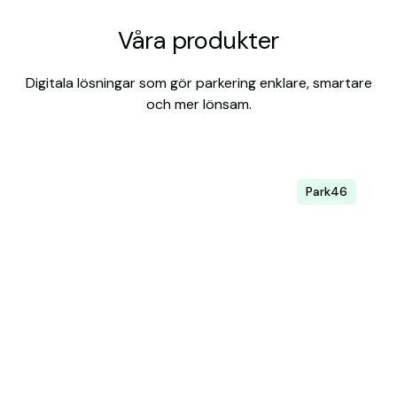
Våra produkter
Digitala lösningar som gör parkering enklare, smartare
och mer lönsam.
Park46
Parkeringsförvaltning
Digitalisera er förvaltning och öka
beläggningsgraden.