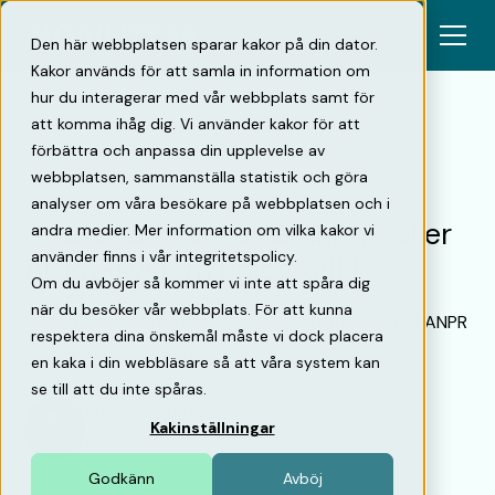
Den här webbplatsen sparar kakor på din dator.
Kakor används för att samla in information om
hur du interagerar med vår webbplats samt för
att komma ihåg dig. Vi använder kakor för att
förbättra och anpassa din upplevelse av
Tillbaka
webbplatsen, sammanställa statistik och göra
analyser om våra besökare på webbplatsen och i
3 saker att tänka på när ni väljer
andra medier. Mer information om vilka kakor vi
använder finns i vår integritetspolicy.
ANPR-system [infografik]
Om du avböjer så kommer vi inte att spåra dig
när du besöker vår webbplats. För att kunna
Vill ni öka lönsamheten i er parkeringsaffär? Då är ANPR
respektera dina önskemål måste vi dock placera
ett oslagbart verktyg.
en kaka i din webbläsare så att våra system kan
se till att du inte spåras.
Elin Warfvinge
Kakinställningar
Marketing Manager
•
17/4/23
Godkänn
Avböj