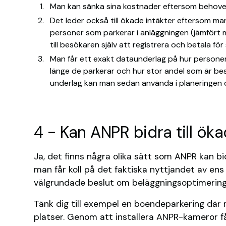
Man kan sänka sina kostnader eftersom behovet
Det leder också till ökade intäkter eftersom ma
personer som parkerar i anläggningen (jämfört
till besökaren själv att registrera och betala fö
Man får ett exakt dataunderlag på hur personer 
länge de parkerar och hur stor andel som är be
underlag kan man sedan använda i planeringen o
4 - Kan ANPR bidra till ök
Ja, det finns några olika sätt som ANPR kan bi
man får koll på det faktiska nyttjandet av en
välgrundade beslut om beläggningsoptimering
Tänk dig till exempel en boendeparkering där m
platser. Genom att installera ANPR-kameror f