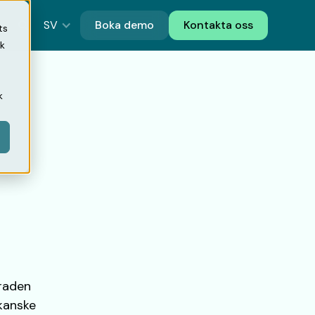
SV
Boka demo
Kontakta oss
ts
ik
k
graden
 kanske