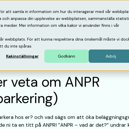
psbank
Om oss
Support
för att samla in information om hur du interagerar med vår webbpla
ra och anpassa din upplevelse av webbplatsen, sammanställa statist
medier. Mer information om vilka kakor vi använder finns i vår
vår webbplats. För att kunna respektera dina önskemål måste vi doc
tt du inte spåras.
Kakinställningar
Godkänn
Avböj
er veta om ANPR
arkering)
t parkera hos er? och vad sägs om att öka beläggnings
e ni ta en titt på ANPR! ”ANPR – vad är det?” undrar