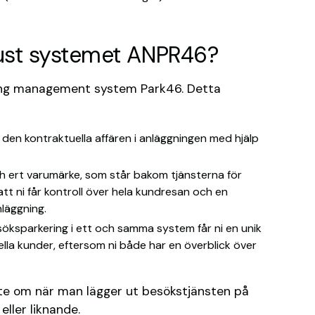
just systemet ANPR46?
ing management system Park46. Detta
den kontraktuella affären i anläggningen med hjälp
ch ert varumärke, som står bakom tjänsterna för
t ni får kontroll över hela kundresan och en
nläggning.
öksparkering i ett och samma system får ni en unik
ella kunder, eftersom ni både har en överblick över
te om när man lägger ut besökstjänsten på
eller liknande.