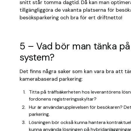
snitt står tomma dagtid. Då kan man optime
tillgängliggöra de vakanta platserna för besöka
besöksparkering och bra för ert driftnetto!
5 – Vad bör man tänka på
system?
Det finns några saker som kan vara bra att tän
kamerabaserad parkering:
Titta på träffsäkerheten hos leverantörens lös
fordonens registreringsskyltar?
Hur är användarupplevelsen för besökaren? Det s
parkering.
Lösningen bör också kunna hantera kontraktuell
kunna använda lösningen på hybridanläggningar