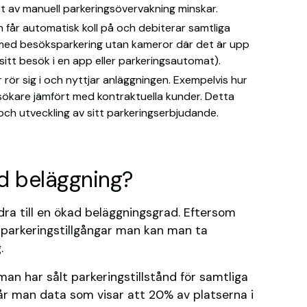
 av manuell parkeringsövervakning minskar.
n får automatisk koll på och debiterar samtliga
 med besöksparkering utan kameror där det är upp
r sitt besök i en app eller parkeringsautomat).
rör sig i och nyttjar anläggningen. Exempelvis hur
sökare jämfört med kontraktuella kunder. Detta
ch utveckling av sitt parkeringserbjudande.
ad beläggning?
dra till en ökad beläggningsgrad. Eftersom
s parkeringstillgångar man kan man ta
.
an har sålt parkeringstillstånd för samtliga
år man data som visar att 20% av platserna i