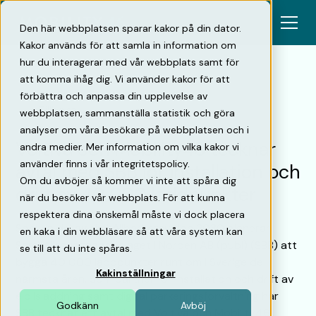
Den här webbplatsen sparar kakor på din dator.
Kakor används för att samla in information om
hur du interagerar med vår webbplats samt för
att komma ihåg dig. Vi använder kakor för att
förbättra och anpassa din upplevelse av
Tillbaka
webbplatsen, sammanställa statistik och göra
analyser om våra besökare på webbplatsen och i
Voltiva och Mobility46 tecknar
andra medier. Mer information om vilka kakor vi
använder finns i vår integritetspolicy.
avtal med SBB för installation och
Om du avböjer så kommer vi inte att spåra dig
drift av 40 000 laddpunkter
när du besöker vår webbplats. För att kunna
respektera dina önskemål måste vi dock placera
Som en del av sin hållbarhetsvision 2030 planerar
en kaka i din webbläsare så att våra system kan
Samhällsbyggnadsbolaget i Norden AB (publ) (SBB) att
se till att du inte spåras.
bygga 40 000 laddpunkter runt om i Sverige de
Kakinställningar
närmsta åren. Som partner för installation och drift av
elbilsladdning samt digital parkeringsförvaltning har
Godkänn
Avböj
SBB tecknat ett avtal med Voltiva och Mobility46.