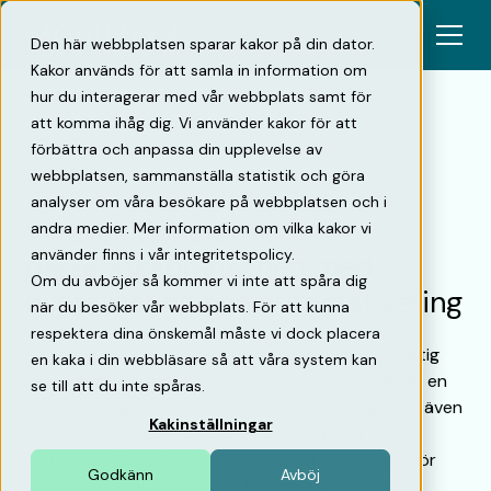
Den här webbplatsen sparar kakor på din dator.
Kakor används för att samla in information om
hur du interagerar med vår webbplats samt för
att komma ihåg dig. Vi använder kakor för att
förbättra och anpassa din upplevelse av
Tillbaka
webbplatsen, sammanställa statistik och göra
analyser om våra besökare på webbplatsen och i
Vi revolutionerar
andra medier. Mer information om vilka kakor vi
använder finns i vår integritetspolicy.
parkeringsbranschen med
Om du avböjer så kommer vi inte att spåra dig
digitalisering och automatisering
när du besöker vår webbplats. För att kunna
respektera dina önskemål måste vi dock placera
Parkering är och kommer att fortsätta vara en viktig
en kaka i din webbläsare så att våra system kan
del av samhällsinfrastrukturen - parkeringsytan är en
se till att du inte spåras.
förutsättning för inte bara fordonsparkering utan även
Kakinställningar
mobilitetshubbar, elbilsladdning och andra
fastighetsnära tjänster. Detta gör att parkering bör
Godkänn
Avböj
vara en central del av varje fastighetsägares eller