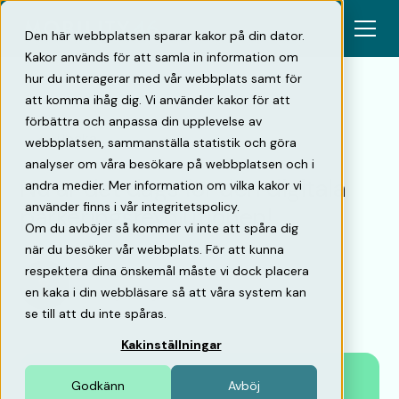
Den här webbplatsen sparar kakor på din dator.
Kakor används för att samla in information om
hur du interagerar med vår webbplats samt för
att komma ihåg dig. Vi använder kakor för att
förbättra och anpassa din upplevelse av
Tillbaka
webbplatsen, sammanställa statistik och göra
analyser om våra besökare på webbplatsen och i
Nu är det dags för den digitala
andra medier. Mer information om vilka kakor vi
använder finns i vår integritetspolicy.
parkeringsrevolutionen!
Om du avböjer så kommer vi inte att spåra dig
när du besöker vår webbplats. För att kunna
respektera dina önskemål måste vi dock placera
Elin Warfvinge
en kaka i din webbläsare så att våra system kan
Marketing Manager
•
12/10/20
se till att du inte spåras.
Kakinställningar
Godkänn
Avböj