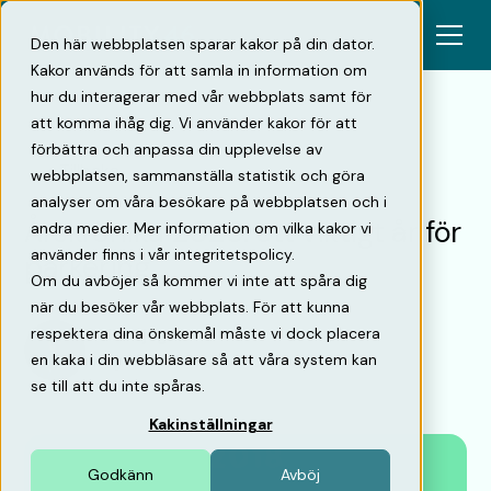
Den här webbplatsen sparar kakor på din dator.
Kakor används för att samla in information om
hur du interagerar med vår webbplats samt för
att komma ihåg dig. Vi använder kakor för att
förbättra och anpassa din upplevelse av
Tillbaka
webbplatsen, sammanställa statistik och göra
analyser om våra besökare på webbplatsen och i
Årskrönika 2020: ett viktigt år för
andra medier. Mer information om vilka kakor vi
använder finns i vår integritetspolicy.
parkering
Om du avböjer så kommer vi inte att spåra dig
när du besöker vår webbplats. För att kunna
respektera dina önskemål måste vi dock placera
Pelle Sjögren
en kaka i din webbläsare så att våra system kan
Medgrundare & Affärsutvecklare
•
21/12/20
se till att du inte spåras.
Kakinställningar
Godkänn
Avböj