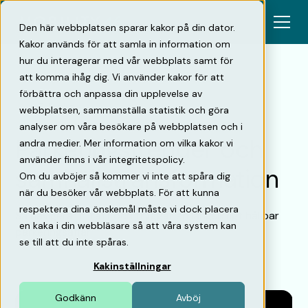
Den här webbplatsen sparar kakor på din dator.
Kakor används för att samla in information om
hur du interagerar med vår webbplats samt för
att komma ihåg dig. Vi använder kakor för att
förbättra och anpassa din upplevelse av
Tillbaka
webbplatsen, sammanställa statistik och göra
analyser om våra besökare på webbplatsen och i
Parkerings­trender och
andra medier. Mer information om vilka kakor vi
använder finns i vår integritetspolicy.
samhälls­transformation
Om du avböjer så kommer vi inte att spåra dig
när du besöker vår webbplats. För att kunna
respektera dina önskemål måste vi dock placera
Så navigerar ni rätt och tryggar en långsiktigt hållbar
en kaka i din webbläsare så att våra system kan
parkeringsaffär.
se till att du inte spåras.
Kakinställningar
Godkänn
Avböj