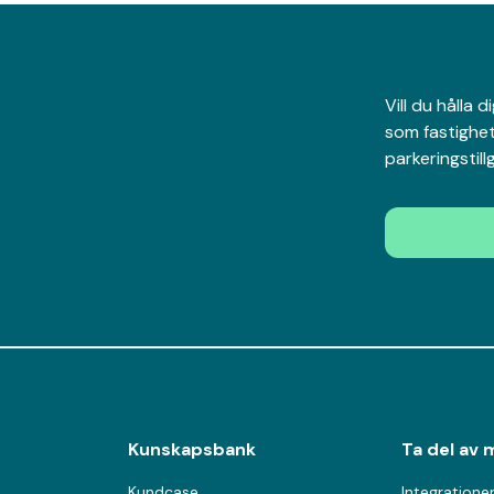
Vill du hålla
som fastighet
parkeringstil
Kunskapsbank
Ta del av 
Kundcase
Integratione