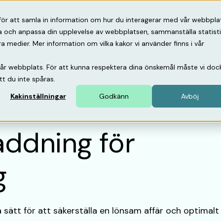
psbank
Om oss
Support
för att samla in information om hur du interagerar med vår webbpla
ra och anpassa din upplevelse av webbplatsen, sammanställa statist
medier. Mer information om vilka kakor vi använder finns i vår
vår webbplats. För att kunna respektera dina önskemål måste vi doc
tt du inte spåras.
Kakinställningar
Godkänn
Avböj
addning för
g
a sätt för att säkerställa en lönsam affär och optimalt