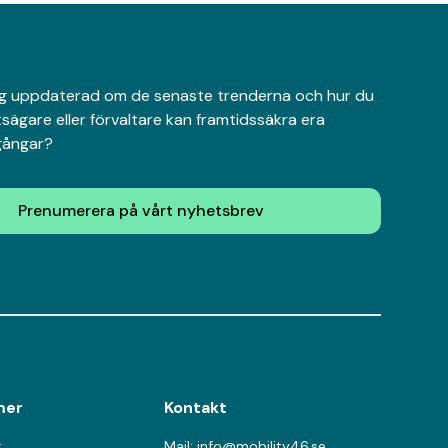
 dig uppdaterad om de senaste trenderna och hur du
sägare eller förvaltare kan framtidssäkra era
lgångar?
Prenumerera på vårt nyhetsbrev
mer
Kontakt
r
Mail: info@mobility46.se