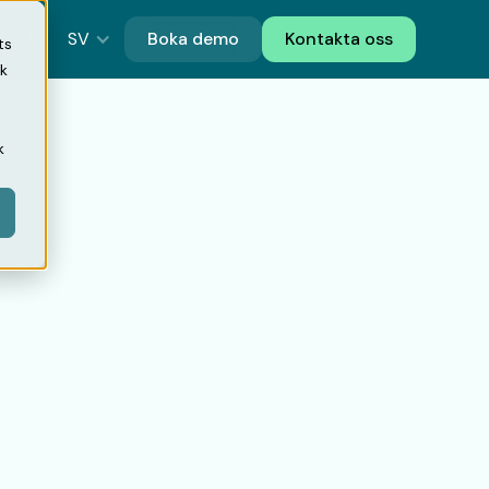
SV
Boka demo
Kontakta oss
ts
ik
k