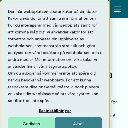
Den här webbplatsen sparar kakor på din dator.
Kakor används för att samla in information om
hur du interagerar med vår webbplats samt för
att komma ihåg dig. Vi använder kakor för att
förbättra och anpassa din upplevelse av
Tillbaka
webbplatsen, sammanställa statistik och göra
analyser om våra besökare på webbplatsen och i
Integration mellan Avy
andra medier. Mer information om vilka kakor vi
använder finns i vår integritetspolicy.
och Mobility46 ger nya
Om du avböjer så kommer vi inte att spåra dig
när du besöker vår webbplats. För att kunna
affärs­möjligheter
respektera dina önskemål måste vi dock placera
en kaka i din webbläsare så att våra system kan
se till att du inte spåras.
Så skapar bostadsbolag framgångsrika strategier för
att öka lönsamheten och ge hyresgästerna en
Kakinställningar
smidigare digital boende- och parkeringsupplevelse!
Godkänn
Avböj