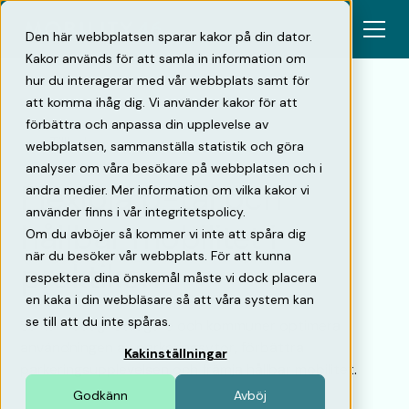
Den här webbplatsen sparar kakor på din dator.
Kakor används för att samla in information om
hur du interagerar med vår webbplats samt för
att komma ihåg dig. Vi använder kakor för att
förbättra och anpassa din upplevelse av
Tillbaka
webbplatsen, sammanställa statistik och göra
analyser om våra besökare på webbplatsen och i
Flexibla p-tal och
andra medier. Mer information om vilka kakor vi
använder finns i vår integritetspolicy.
hållbar mobilitet i
Om du avböjer så kommer vi inte att spåra dig
när du besöker vår webbplats. För att kunna
praktiken
respektera dina önskemål måste vi dock placera
en kaka i din webbläsare så att våra system kan
se till att du inte spåras.
Så kan fastighetsägare och kommuner optimera
användningen av parkeringsytor, förbättra
Kakinställningar
parkeringsupplevelsen och främja hållbar mobilitet.
Godkänn
Avböj