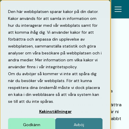
Den här webbplatsen sparar kakor på din dator.
Kakor används för att samla in information om
hur du interagerar med vår webbplats samt för
att komma ihåg dig. Vi använder kakor för att
förbättra och anpassa din upplevelse av
Tillbaka
webbplatsen, sammanställa statistik och göra
analyser om våra besökare på webbplatsen och i
Hur ni håller koll på er
andra medier. Mer information om vilka kakor vi
använder finns i vår integritetspolicy.
kundnöjdhet
Om du avböjer så kommer vi inte att spåra dig
när du besöker vår webbplats. För att kunna
Att hålla koll på kundnöjdheten är nyckeln till en
respektera dina önskemål måste vi dock placera
framgångsrik parkeringsaffär. Genom systematiska
en kaka i din webbläsare så att våra system kan
undersökningar som NPS eller mer djupgående
se till att du inte spåras.
frågeformulär kan ni förstå kundernas behov, förbättra
upplevelsen och skapa starkare förtroende. Här får ni
Kakinställningar
praktiska tips – och två färdiga mallar – för att snabbt
Godkänn
Avböj
komma igång.