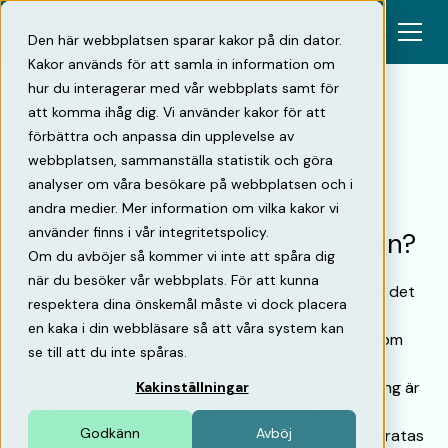
Den här webbplatsen sparar kakor på din dator.
Kakor används för att samla in information om
hur du interagerar med vår webbplats samt för
att komma ihåg dig. Vi använder kakor för att
förbättra och anpassa din upplevelse av
Tillbaka
webbplatsen, sammanställa statistik och göra
analyser om våra besökare på webbplatsen och i
Vilken roll spelar data i den
andra medier. Mer information om vilka kakor vi
använder finns i vår integritetspolicy.
digitala parkeringsförvaltningen?
Om du avböjer så kommer vi inte att spåra dig
när du besöker vår webbplats. För att kunna
När man pratar om digital parkeringsförvaltning är det
respektera dina önskemål måste vi dock placera
ofta fokus på vad som är möjligt att göra rent
en kaka i din webbläsare så att våra system kan
funktionellt och hur det underlättar både för er som
se till att du inte spåras.
äger parkeringsytorna och de som parkerar sina
fordon där. Med all rätt. Digital parkeringsförvaltning är
Kakinställningar
en revolution för alla som kommer i kontakt med
Godkänn
Avböj
parkering. Men det finns en aspekt som det inte pratas