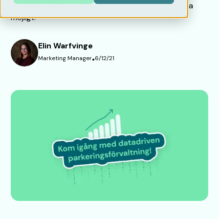
om lika ofta och det är den data som gör allt detta
möjligt.
Elin Warfvinge
Marketing Manager
•
6/12/21