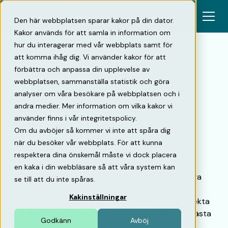
Den här webbplatsen sparar kakor på din dator.
Kakor används för att samla in information om
hur du interagerar med vår webbplats samt för
att komma ihåg dig. Vi använder kakor för att
förbättra och anpassa din upplevelse av
Tillbaka
webbplatsen, sammanställa statistik och göra
analyser om våra besökare på webbplatsen och i
Våra tre bästa tips för hur ni
andra medier. Mer information om vilka kakor vi
använder finns i vår integritetspolicy.
systematiskt kan förbättra
Om du avböjer så kommer vi inte att spåra dig
parkeringsupplevelsen
när du besöker vår webbplats. För att kunna
respektera dina önskemål måste vi dock placera
Vi får ofta frågan "hur skapar man en riktigt bra
en kaka i din webbläsare så att våra system kan
parkeringsupplevelse?". Det är en fråga med många
se till att du inte spåras.
olika svar eftersom det beror på situation och
Kakinställningar
förutsättningar. Men även om vi inte kan ge er direkta
svar kan vi ge er något annat. Nämligen våra tre bästa
Godkänn
Avböj
tips för hur ni kan arbeta systematiskt med