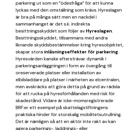
parkering ut som en ”ödesfråga” för att kunna
lyckas med den omställning som krävs. Hyreslagen
är bra på många sätt men en nackdel i
sammanhanget är det s.k. indirekta
besittningsskyddet som följer av
Hyreslagen
.
Besittningsskyddet, tillsammans med andra
liknande skyddsbestämmelser kring hyresobjektet,
skapar stora
inlåsningseffekter för parkering
.
Hyresvärden kanske eftersträvar dynamik i
parkeringsanläggningen i form av övergång till
oreserverade platser eller installation av
elbilsladdare på platser i närheten av elcentralen,
men avskräcks att göra detta på grund av rädsla
för att rucka på hyresförhållanden med risk för
skadestånd. Vidare är icke-momsregistrerade
BRF:er ett exempel på skattelagstiftningens
praktiska hinder för storskalig mobilitetsutrullning.
Det är nämligen så att en aktör inte rakt av kan
agera parkerings-, laddnings- eller