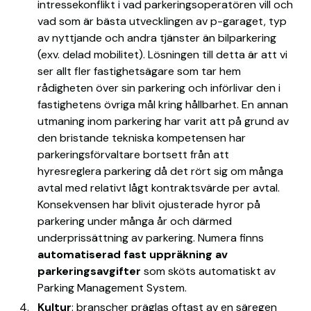
intressekonflikt i vad parkeringsoperatören vill och
vad som är bästa utvecklingen av p-garaget, typ
av nyttjande och andra tjänster än bilparkering
(exv. delad mobilitet). Lösningen till detta är att vi
ser allt fler fastighetsägare som tar hem
rådigheten över sin parkering och införlivar den i
fastighetens övriga mål kring hållbarhet. En annan
utmaning inom parkering har varit att på grund av
den bristande tekniska kompetensen har
parkeringsförvaltare bortsett från att
hyresreglera parkering då det rört sig om många
avtal med relativt lågt kontraktsvärde per avtal.
Konsekvensen har blivit ojusterade hyror på
parkering under många år och därmed
underprissättning av parkering. Numera finns
automatiserad fast uppräkning av
parkeringsavgifter
som sköts automatiskt av
Parking Management System.
Kultur
: branscher präglas oftast av en säregen