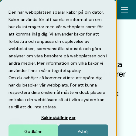
Den här webbplatsen sparar kakor på din dator.
Kakor används för att samla in information om
hur du interagerar med vår webbplats samt för
att komma ihåg dig. Vi använder kakor för att
förbättra och anpassa din upplevelse av
Tillbaka
webbplatsen, sammanställa statistik och göra
analyser om våra besökare på webbplatsen och i
RISE rapport fastslår: ”Ett första
andra medier. Mer information om vilka kakor vi
använder finns i vår integritetspolicy.
steg framåt för fastighetsaktörer
Om du avböjer så kommer vi inte att spåra dig
är att kartlägga
när du besöker vår webbplats. För att kunna
parkeringsbehoven och faktisk
respektera dina önskemål måste vi dock placera
en kaka i din webbläsare så att våra system kan
användning”
se till att du inte spåras.
Kakinställningar
Johannes Asp
VD & medgrundare
•
22/3/21
Godkänn
Avböj