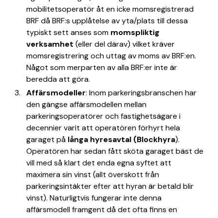
mobilitetsoperatör åt en icke momsregistrerad
BRF då BRF:s upplåtelse av yta/plats till dessa
typiskt sett anses som
momspliktig
verksamhet
(eller del därav) vilket kräver
momsregistrering och uttag av moms av BRF:en.
Något som merparten av alla BRF:er inte är
beredda att göra.
Affärsmodeller
: Inom parkeringsbranschen har
den gängse affärsmodellen mellan
parkeringsoperatörer och fastighetsägare i
decennier varit att operatören förhyrt hela
garaget på
långa hyresavtal (Blockhyra
).
Operatören har sedan fått sköta garaget bäst de
vill med så klart det enda egna syftet att
maximera sin vinst (allt överskott från
parkeringsintäkter efter att hyran är betald blir
vinst). Naturligtvis fungerar inte denna
affärsmodell framgent då det ofta finns en