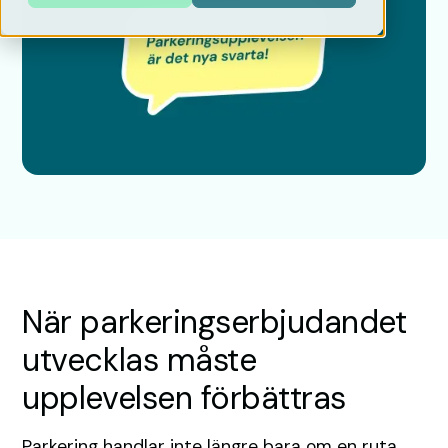
När parkeringserbjudandet
utvecklas måste
upplevelsen förbättras
Parkering handlar inte längre bara om en ruta