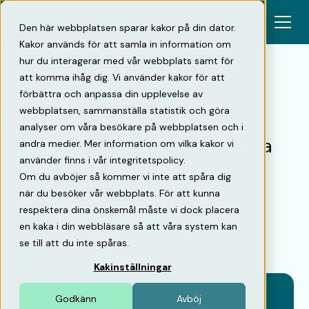
Den här webbplatsen sparar kakor på din dator.
Kakor används för att samla in information om
hur du interagerar med vår webbplats samt för
att komma ihåg dig. Vi använder kakor för att
förbättra och anpassa din upplevelse av
Tillbaka
webbplatsen, sammanställa statistik och göra
analyser om våra besökare på webbplatsen och i
Det är dags att tjänstefiera era
andra medier. Mer information om vilka kakor vi
använder finns i vår integritetspolicy.
parkeringar!
Om du avböjer så kommer vi inte att spåra dig
när du besöker vår webbplats. För att kunna
respektera dina önskemål måste vi dock placera
Pelle Sjögren
en kaka i din webbläsare så att våra system kan
Medgrundare & Affärsutvecklare
•
26/1/21
se till att du inte spåras.
Kakinställningar
Godkänn
Avböj