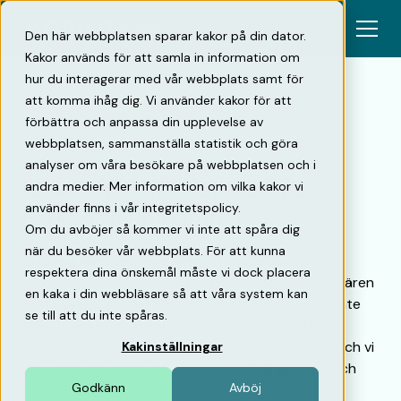
Den här webbplatsen sparar kakor på din dator.
Kakor används för att samla in information om
hur du interagerar med vår webbplats samt för
att komma ihåg dig. Vi använder kakor för att
förbättra och anpassa din upplevelse av
Tillbaka
webbplatsen, sammanställa statistik och göra
analyser om våra besökare på webbplatsen och i
10 sätt att affärsutveckla er
andra medier. Mer information om vilka kakor vi
använder finns i vår integritetspolicy.
parkering [infografik]
Om du avböjer så kommer vi inte att spåra dig
när du besöker vår webbplats. För att kunna
Är du på jakt efter nya sätt att utveckla er
respektera dina önskemål måste vi dock placera
parkeringsaffär? Smart! Att utveckla parkeringsaffären
en kaka i din webbläsare så att våra system kan
är ett säkert sätt att öka sitt driftnetto. För att inte
se till att du inte spåras.
tala om alla pluspoäng som ni har att hämta hos
hyresgäster och parkeringskunder om ni lyckas. Och vi
Kakinställningar
vet ju alla att nöjda kunder bidrar till långsiktiga och
Godkänn
Avböj
ökade intäkter.