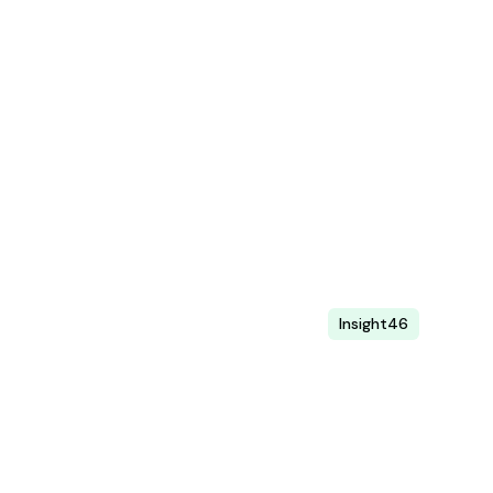
Kameraparkering
Öka intäkterna med ANPR för kontrakts-
och besöksparkering.
Läs mer
Insight46
Data & statistik
Ta beslut baserat på detaljerade data om