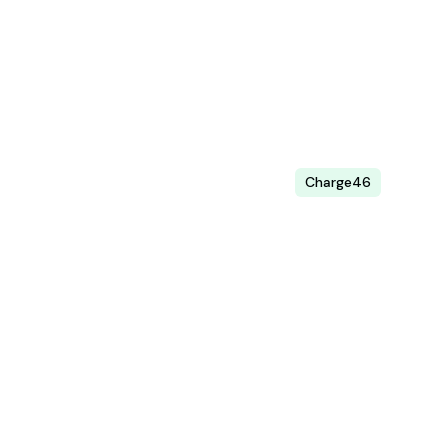
beläggning, intäkter och
användarbeteenden – i realtid.
Läs mer
Charge46
Elbilsladdning
Integrera elbilsladdningen i er befintliga
parkeringsaffär och samla allt i en app.
Läs mer