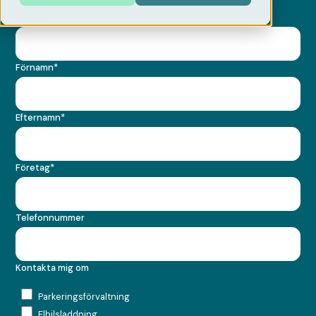
E-post
*
Förnamn
*
Efternamn
*
Företag
*
Telefonnummer
Kontakta mig om
Parkeringsförvaltning
Elbilsladdning