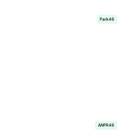
Park46
Parkeringsförvaltning
Digitalisera er förvaltning och öka
beläggningsgraden.
Läs mer
ANPR46