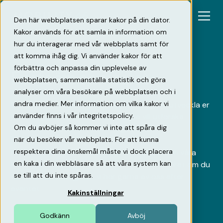
Den här webbplatsen sparar kakor på din dator.
Kakor används för att samla in information om
hur du interagerar med vår webbplats samt för
att komma ihåg dig. Vi använder kakor för att
förbättra och anpassa din upplevelse av
Fortsätt samtalet
webbplatsen, sammanställa statistik och göra
analyser om våra besökare på webbplatsen och i
andra medier. Mer information om vilka kakor vi
Oavsett om ni står inför en upphandling, vill utveckla er
använder finns i vår integritetspolicy.
parkerings- eller laddaffär eller bara vill utforska
Om du avböjer så kommer vi inte att spåra dig
framtidens mobilitet hjälper vi gärna till.
när du besöker vår webbplats. För att kunna
respektera dina önskemål måste vi dock placera
På den här sidan hittar du mer information om våra
en kaka i din webbläsare så att våra system kan
lösningar. Varmt välkommen att fylla i formuläret om du
se till att du inte spåras.
vill fortsätta dialogen - vi hör gärna av oss efter
eventet.
Kakinställningar
Godkänn
Avböj